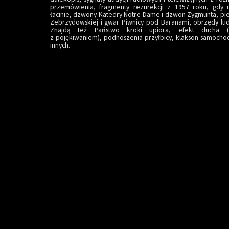
przemówienia, fragmenty rezurekcji z 1957 roku, gdy
łacinie, dzwony Katedry Notre Dame i dzwon Zygmunta, pie
Zebrzydowskiej i gwar Piwnicy pod Baranami, obrzędy lud
Znajdą też Państwo kroki upiora, efekt ducha (
z pojękiwaniem), podnoszenia przyłbicy, klakson samocho
innych.