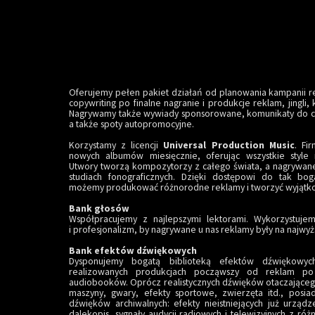
Oferujemy pełen pakiet działań od planowania kampanii 
copywriting po finalne nagranie i produkcje reklam, jingli,
Nagrywamy także wywiady sponsorowane, komunikaty do cen
a także spoty autopromocyjne.
Korzystamy z licencji
Universal Production Music
. Fi
nowych albumów miesięcznie, oferując wszystkie style 
Utwory tworzą kompozytorzy z całego świata, a nagrywa
studiach fonograficznych. Dzięki dostępowi do tak bo
możemy produkować różnorodne reklamy i tworzyć wyjątko
Bank głosów
Współpracujemy z najlepszymi lektorami. Wykorzystuje
i profesjonalizm, by nagrywane u nas reklamy były na najwy
Bank efektów dźwiękowych
Dysponujemy bogatą biblioteką efektów dźwiękowyc
realizowanych produkcjach począwszy od reklam po
audiobooków. Oprócz realistycznych dźwięków otaczającego
maszyny, gwary, efekty sportowe, zwierzęta itd., posi
dźwięków archiwalnych: efekty nieistniejących już urządz
dalekopis, sygnały audycji radiowych i telewizyjnych z różny